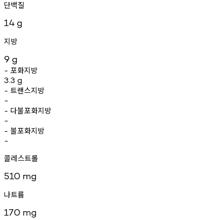
단백질
14
g
지방
9
g
포화지방
-
3.3
g
트랜스지방
-
-
다불포화지방
-
-
불포화지방
-
-
콜레스트롤
510
mg
나트륨
170
mg