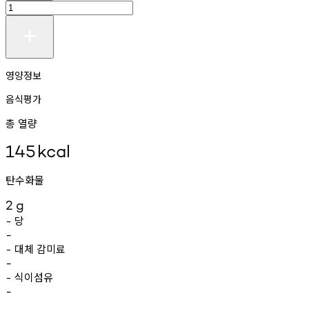
영양정보
음식평가
총 열량
145
kcal
탄수화물
2
g
당
-
-
대체
감미료
-
-
식이섬유
-
-