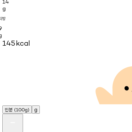
14
g
지방
9
g
145
kcal
인분
g
(100g)