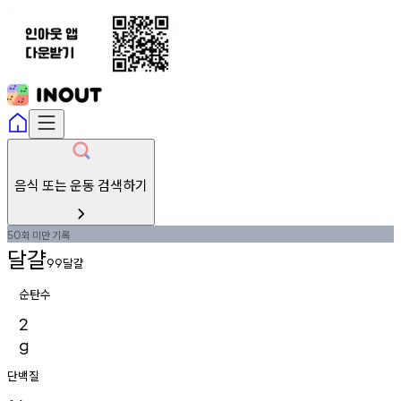
음식 또는 운동 검색하기
회
미만
기록
50
달걀
달걀
99
순탄수
2
g
단백질