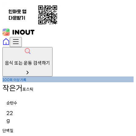
음식 또는 운동 검색하기
회
이상
기록
100
작은거
포스틱
순탄수
22
g
단백질