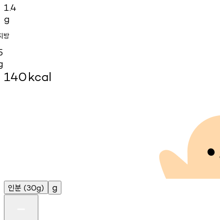
1.4
g
지방
5
g
140
kcal
인분
g
(30g)