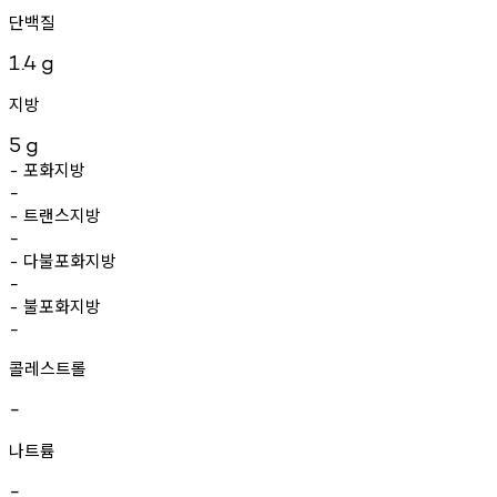
단백질
1.4
g
지방
5
g
포화지방
-
-
트랜스지방
-
-
다불포화지방
-
-
불포화지방
-
-
콜레스트롤
-
나트륨
-