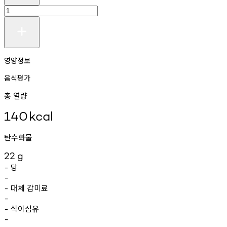
영양정보
음식평가
총 열량
140
kcal
탄수화물
22
g
당
-
-
대체
감미료
-
-
식이섬유
-
-