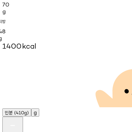
70
g
지방
48
g
1400
kcal
인분
g
(410g)