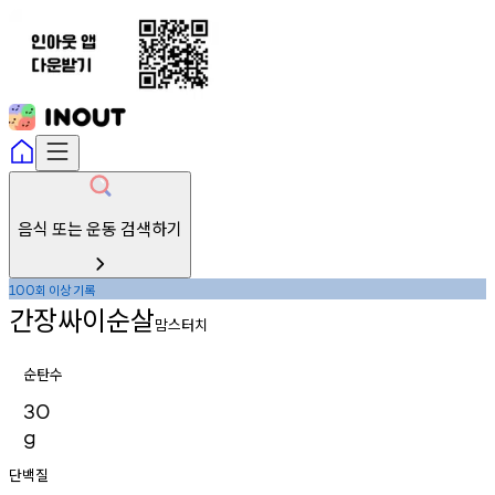
음식 또는 운동 검색하기
회
이상
기록
100
간장싸이순살
맘스터치
순탄수
30
g
단백질