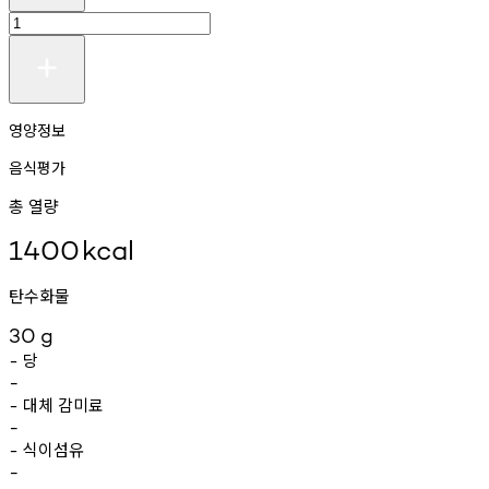
영양정보
음식평가
총 열량
1400
kcal
탄수화물
30
g
당
-
-
대체
감미료
-
-
식이섬유
-
-