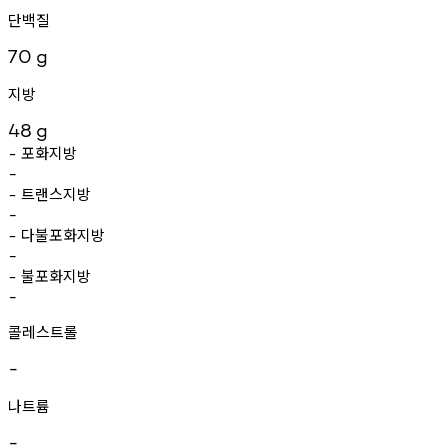
단백질
70
g
지방
48
g
포화지방
-
-
트랜스지방
-
-
다불포화지방
-
-
불포화지방
-
-
콜레스트롤
-
나트륨
-