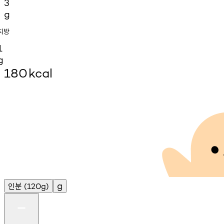
3
g
지방
1
g
180
kcal
인분
g
(120g)