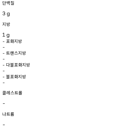
단백질
3
g
지방
1
g
포화지방
-
-
트랜스지방
-
-
다불포화지방
-
-
불포화지방
-
-
콜레스트롤
-
나트륨
-