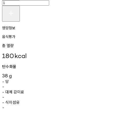
영양정보
음식평가
총 열량
180
kcal
탄수화물
38
g
당
-
-
대체
감미료
-
-
식이섬유
-
-