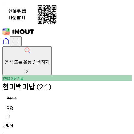
음식 또는 운동 검색하기
천회
이상
기록
1
현미백미밥
(2:1)
순탄수
38
g
단백질