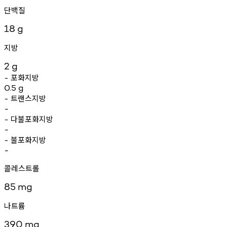
단백질
18
g
지방
2
g
포화지방
-
0.5
g
트랜스지방
-
-
다불포화지방
-
-
불포화지방
-
-
콜레스트롤
85
mg
나트륨
390
mg