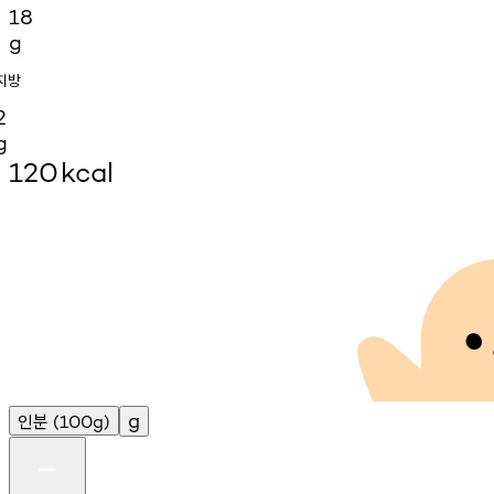
18
g
지방
2
g
120
kcal
인분
g
(100g)