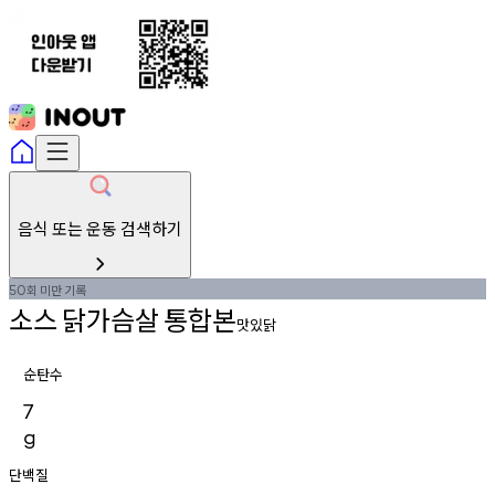
음식 또는 운동 검색하기
회
미만
기록
50
소스
닭가슴살
통합본
맛있닭
순탄수
7
g
단백질