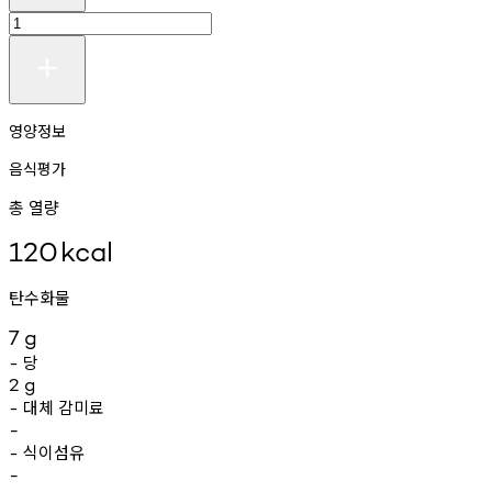
영양정보
음식평가
총 열량
120
kcal
탄수화물
7
g
당
-
2
g
대체
감미료
-
-
식이섬유
-
-