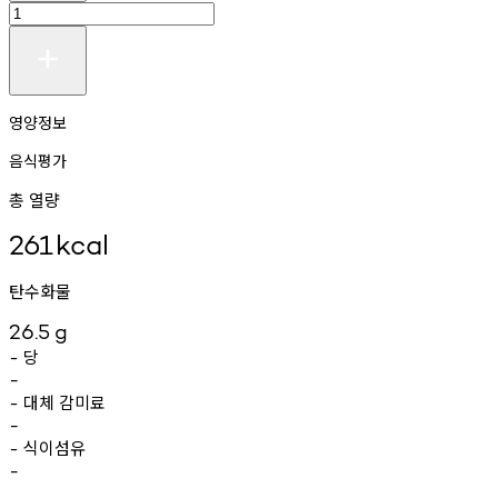
영양정보
음식평가
총 열량
261
kcal
탄수화물
26.5
g
당
-
-
대체
감미료
-
-
식이섬유
-
-