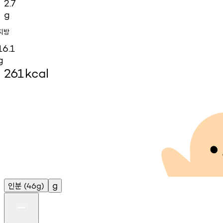
2.7
g
지방
16.1
g
261
kcal
인분
g
(46g)