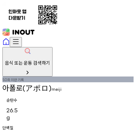
음식 또는 운동 검색하기
회
미만
기록
50
아폴로
(アポロ)
meiji
순탄수
26.5
g
단백질