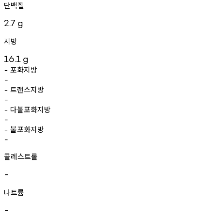
단백질
2.7
g
지방
16.1
g
포화지방
-
-
트랜스지방
-
-
다불포화지방
-
-
불포화지방
-
-
콜레스트롤
-
나트륨
-