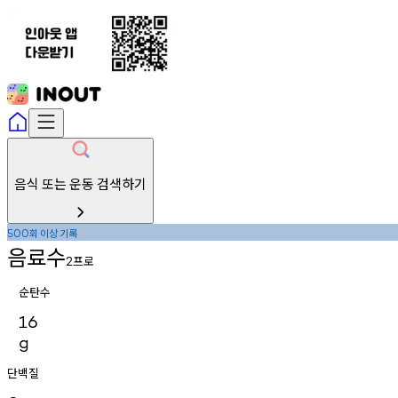
음식 또는 운동 검색하기
회
이상
기록
500
음료수
프로
2
순탄수
16
g
단백질