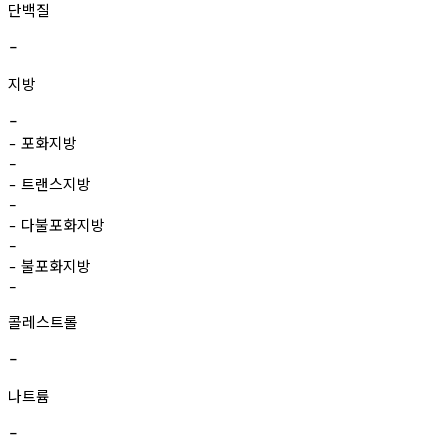
단백질
-
지방
-
포화지방
-
-
트랜스지방
-
-
다불포화지방
-
-
불포화지방
-
-
콜레스트롤
-
나트륨
-