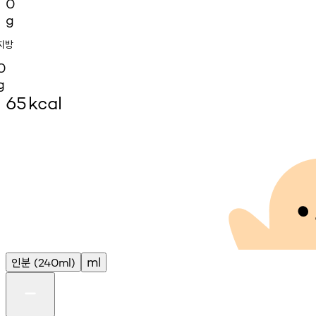
0
g
지방
0
g
65
kcal
인분
ml
(240ml)