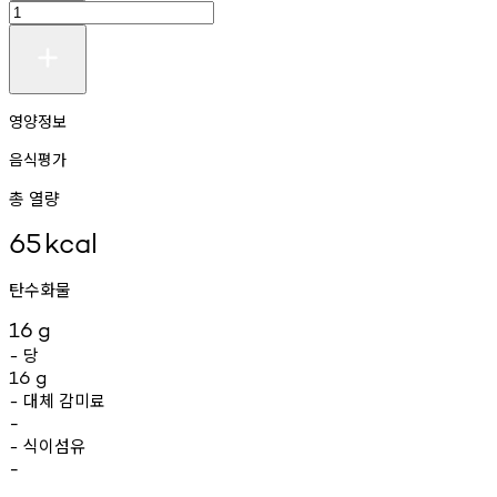
영양정보
음식평가
총 열량
65
kcal
탄수화물
16
g
당
-
16
g
대체
감미료
-
-
식이섬유
-
-