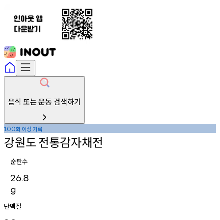
음식 또는 운동 검색하기
회
이상
기록
100
강원도
전통감자채전
순탄수
26.8
g
단백질