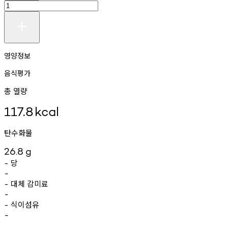
영양정보
음식평가
총 열량
117.8
kcal
탄수화물
26.8
g
당
-
-
대체
감미료
-
-
식이섬유
-
-