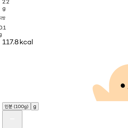
2.2
g
지방
0.1
g
117.8
kcal
인분
g
(100g)