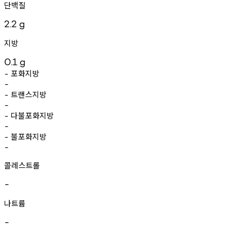
단백질
2.2
g
지방
0.1
g
포화지방
-
-
트랜스지방
-
-
다불포화지방
-
-
불포화지방
-
-
콜레스트롤
-
나트륨
-