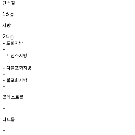
단백질
16
g
지방
24
g
포화지방
-
-
트랜스지방
-
-
다불포화지방
-
-
불포화지방
-
-
콜레스트롤
-
나트륨
-