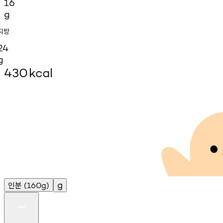
16
g
지방
24
g
430
kcal
인분
g
(160g)