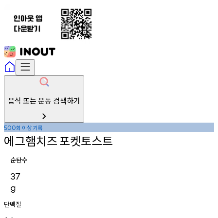
음식 또는 운동 검색하기
회
이상
기록
500
에그햄치즈
포켓토스트
순탄수
37
g
단백질