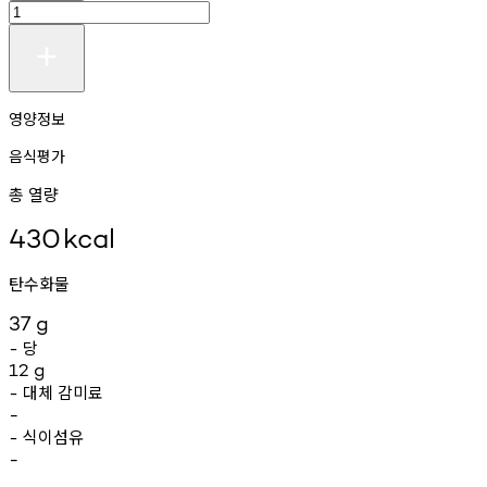
영양정보
음식평가
총 열량
430
kcal
탄수화물
37
g
당
-
12
g
대체
감미료
-
-
식이섬유
-
-