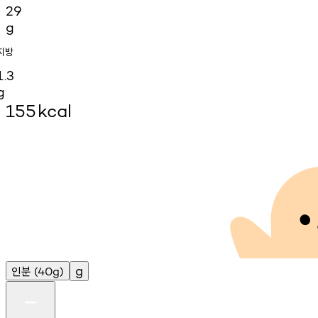
29
g
지방
1.3
g
155
kcal
인분
g
(40g)