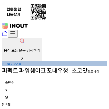
음식 또는 운동 검색하기
회
이상
기록
100
퍼펙트
파워쉐이크
포대유청
초코맛
-
칼로바이
순탄수
7
g
단백질