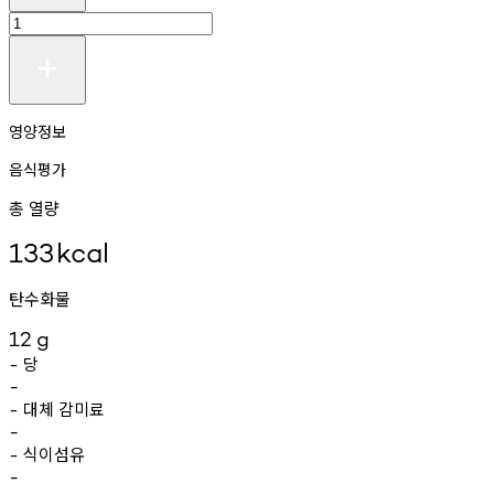
영양정보
음식평가
총 열량
133
kcal
탄수화물
12
g
당
-
-
대체
감미료
-
-
식이섬유
-
-