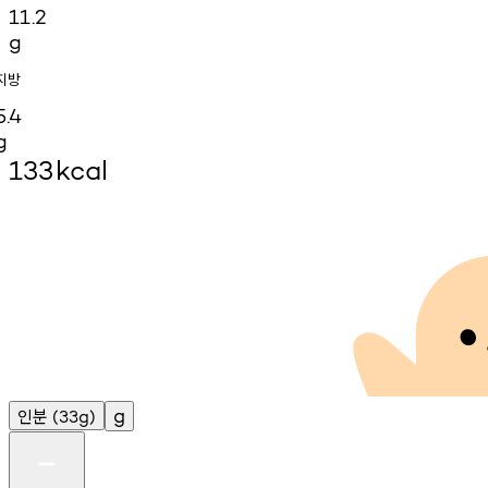
11.2
g
지방
5.4
g
133
kcal
인분
g
(33g)