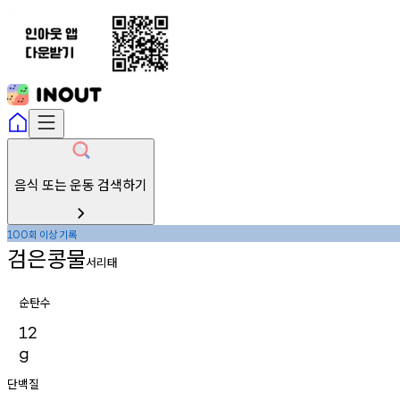
음식 또는 운동 검색하기
회
이상
기록
100
검은콩물
서리태
순탄수
12
g
단백질