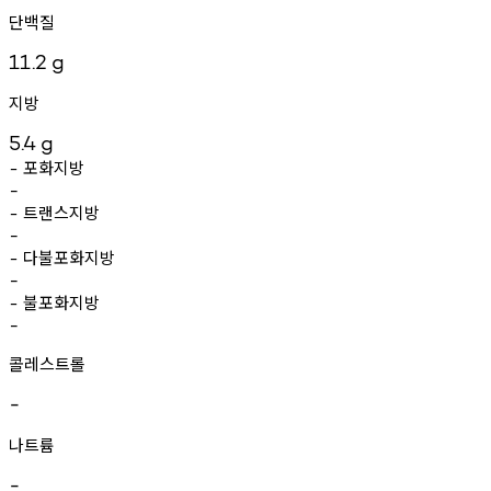
단백질
11.2
g
지방
5.4
g
포화지방
-
-
트랜스지방
-
-
다불포화지방
-
-
불포화지방
-
-
콜레스트롤
-
나트륨
-