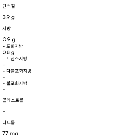
단백질
3.9
g
지방
0.9
g
포화지방
-
0.8
g
트랜스지방
-
-
다불포화지방
-
-
불포화지방
-
-
콜레스트롤
-
나트륨
77
mg