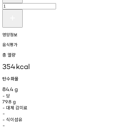
영양정보
음식평가
총 열량
354
kcal
탄수화물
84.4
g
당
-
79.8
g
대체
감미료
-
-
식이섬유
-
-