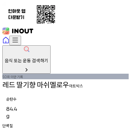
음식 또는 운동 검색하기
회
미만
기록
50
레드
딸기향
마쉬멜로우
아트박스
순탄수
84.4
g
단백질