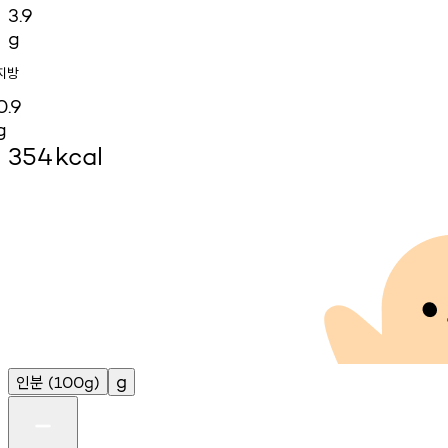
3.9
g
지방
0.9
g
354
kcal
인분
g
(100g)