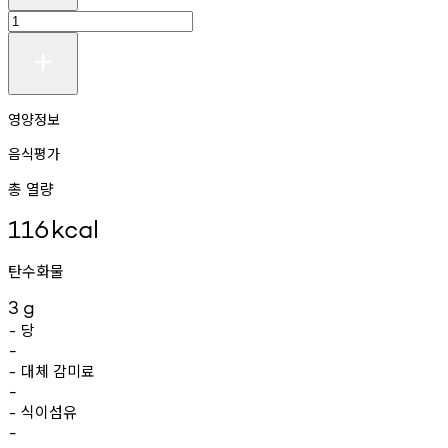
영양정보
음식평가
총 열량
116
kcal
탄수화물
3
g
당
-
-
대체
감미료
-
-
식이섬유
-
-