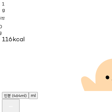
1
g
지방
0
g
116
kcal
인분
ml
(464ml)