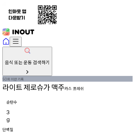
음식 또는 운동 검색하기
회
미만
기록
50
라이트
제로슈가
맥주
카스 프레쉬
순탄수
3
g
단백질