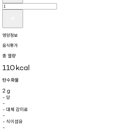
영양정보
음식평가
총 열량
110
kcal
탄수화물
2
g
당
-
-
대체
감미료
-
-
식이섬유
-
-