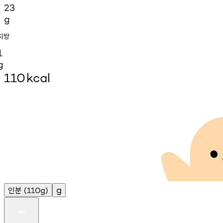
23
g
지방
1
g
110
kcal
인분
g
(110g)