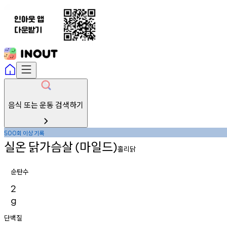
음식 또는 운동 검색하기
회
이상
기록
500
실온
닭가슴살
마일드
(
)
홀리닭
순탄수
2
g
단백질