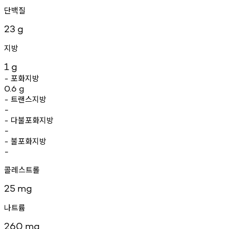
단백질
23
g
지방
1
g
포화지방
-
0.6
g
트랜스지방
-
-
다불포화지방
-
-
불포화지방
-
-
콜레스트롤
25
mg
나트륨
260
mg