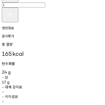
영양정보
음식평가
총 열량
165
kcal
탄수화물
24
g
당
-
17
g
대체
감미료
-
-
식이섬유
-
-