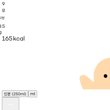
9
g
지방
3.5
g
165
kcal
인분
ml
(250ml)