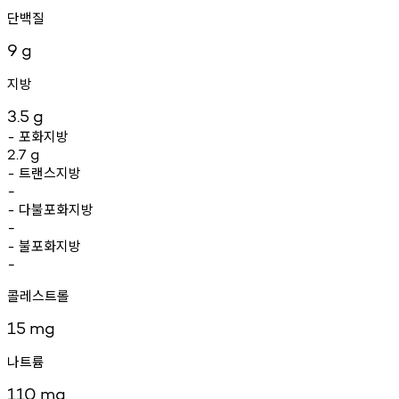
단백질
9
g
지방
3.5
g
포화지방
-
2.7
g
트랜스지방
-
-
다불포화지방
-
-
불포화지방
-
-
콜레스트롤
15
mg
나트륨
110
mg