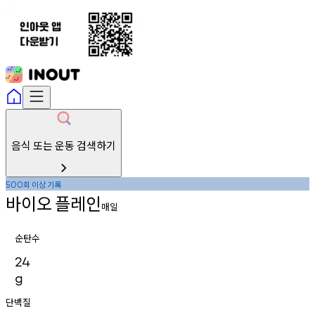
음식 또는 운동 검색하기
회
이상
기록
500
바이오
플레인
매일
순탄수
24
g
단백질