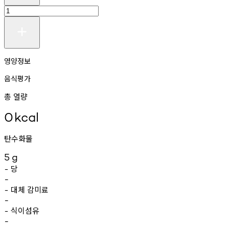
영양정보
음식평가
총 열량
0
kcal
탄수화물
5
g
당
-
-
대체
감미료
-
-
식이섬유
-
-