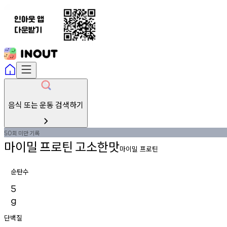
음식 또는 운동 검색하기
회
미만
기록
50
마이밀
프로틴
고소한맛
마이밀 프로틴
순탄수
5
g
단백질