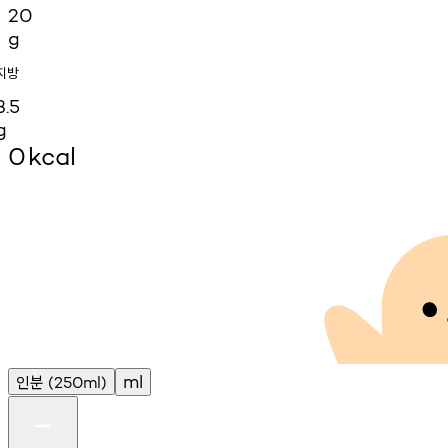
20
g
지방
3.5
g
0
kcal
인분
ml
(250ml)