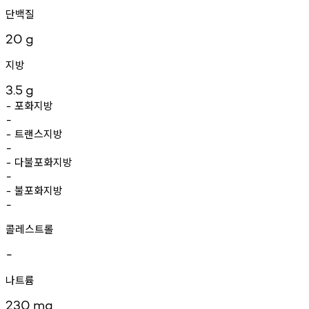
단백질
20
g
지방
3.5
g
포화지방
-
-
트랜스지방
-
-
다불포화지방
-
-
불포화지방
-
-
콜레스트롤
-
나트륨
230
mg