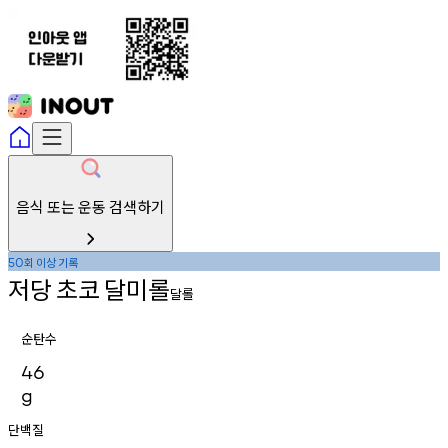
음식 또는 운동 검색하기
회
이상
기록
50
저당
초코
달미롤
달롤
순탄수
46
g
단백질