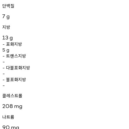
단백질
7
g
지방
13
g
포화지방
-
5
g
트랜스지방
-
-
다불포화지방
-
-
불포화지방
-
-
콜레스트롤
208
mg
나트륨
90
mg