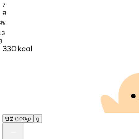
7
g
지방
13
g
330
kcal
인분
g
(100g)