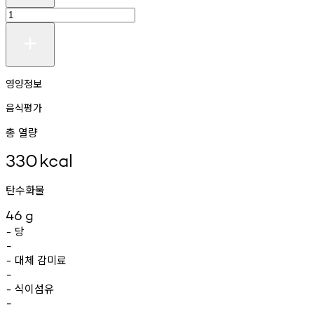
영양정보
음식평가
총 열량
330
kcal
탄수화물
46
g
당
-
-
대체
감미료
-
-
식이섬유
-
-