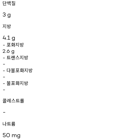
단백질
3
g
지방
4.1
g
포화지방
-
2.6
g
트랜스지방
-
-
다불포화지방
-
-
불포화지방
-
-
콜레스트롤
-
나트륨
50
mg