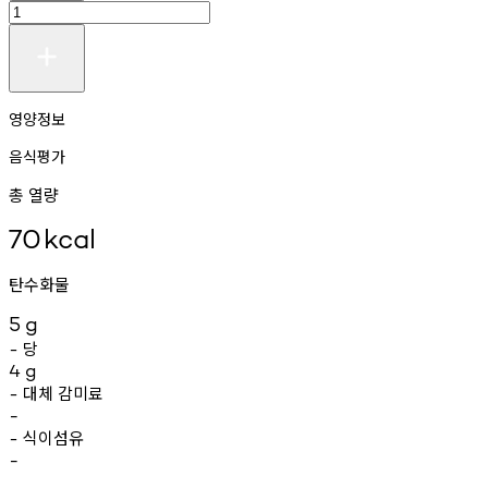
영양정보
음식평가
총 열량
70
kcal
탄수화물
5
g
당
-
4
g
대체
감미료
-
-
식이섬유
-
-