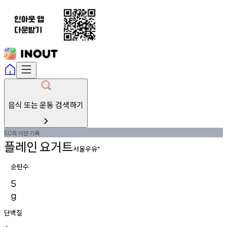
음식 또는 운동 검색하기
회
미만
기록
50
플레인
요거트
서울우유
*
순탄수
5
g
단백질