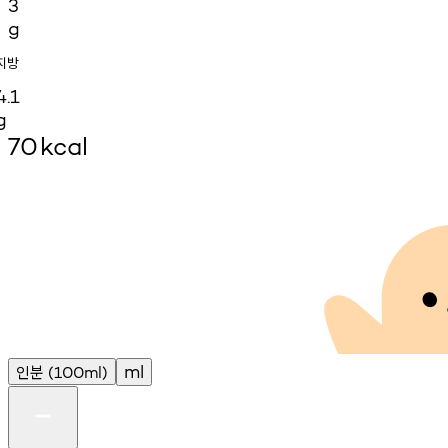
3
g
지방
4.1
g
70
kcal
인분
ml
(100ml)