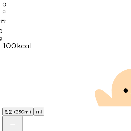
0
g
지방
0
g
100
kcal
인분
ml
(250ml)