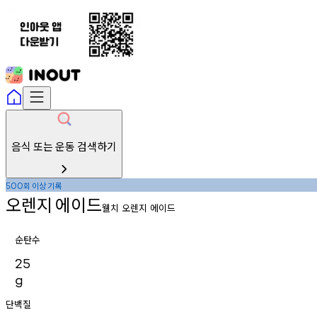
음식 또는 운동 검색하기
회
이상
기록
500
오렌지
에이드
웰치 오렌지 에이드
순탄수
25
g
단백질