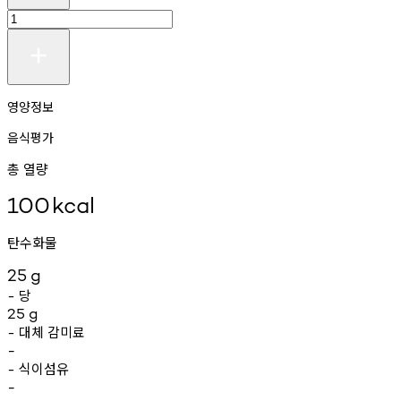
영양정보
음식평가
총 열량
100
kcal
탄수화물
25
g
당
-
25
g
대체
감미료
-
-
식이섬유
-
-