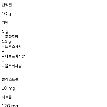
단백질
10
g
지방
5
g
포화지방
-
1.5
g
트랜스지방
-
-
다불포화지방
-
-
불포화지방
-
-
콜레스트롤
10
mg
나트륨
120
mg