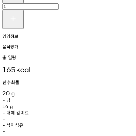
영양정보
음식평가
총 열량
165
kcal
탄수화물
20
g
당
-
14
g
대체
감미료
-
-
식이섬유
-
-