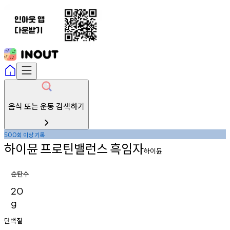
음식 또는 운동 검색하기
회
이상
기록
500
하이뮨
프로틴밸런스
흑임자
하이뮨
순탄수
20
g
단백질