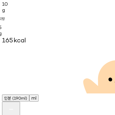
10
g
지방
5
g
165
kcal
인분
ml
(190ml)