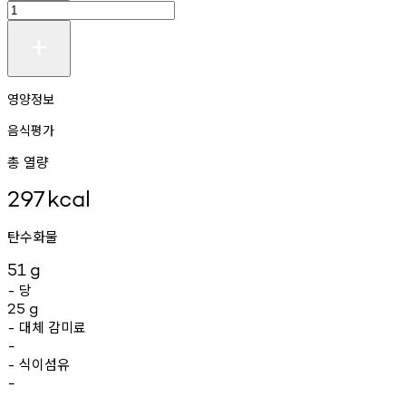
영양정보
음식평가
총 열량
297
kcal
탄수화물
51
g
당
-
25
g
대체
감미료
-
-
식이섬유
-
-