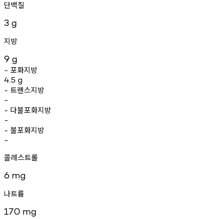
단백질
3
g
지방
9
g
포화지방
-
4.5
g
트랜스지방
-
-
다불포화지방
-
-
불포화지방
-
-
콜레스트롤
6
mg
나트륨
170
mg