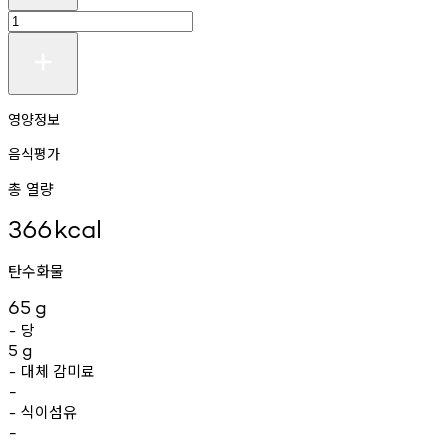
영양정보
음식평가
총 열량
366
kcal
탄수화물
65
g
당
-
5
g
대체
감미료
-
-
식이섬유
-
-