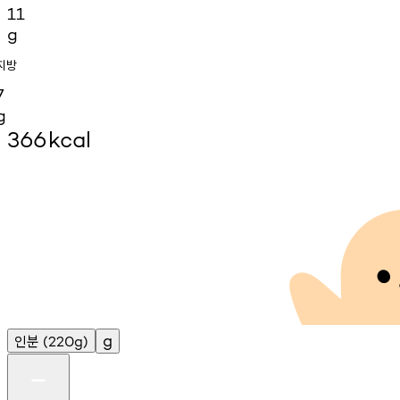
11
g
지방
7
g
366
kcal
인분
g
(220g)