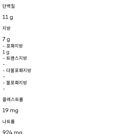
단백질
11
g
지방
7
g
포화지방
-
1
g
트랜스지방
-
-
다불포화지방
-
-
불포화지방
-
-
콜레스트롤
19
mg
나트륨
924
mg