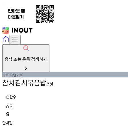
음식 또는 운동 검색하기
회
미만
기록
50
참치김치볶음밥
포켓
순탄수
65
g
단백질