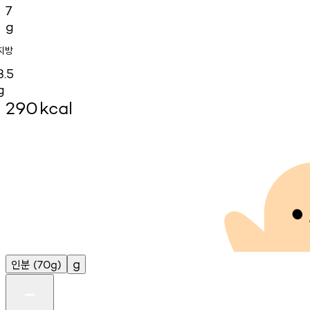
7
g
지방
3.5
g
290
kcal
인분
g
(70g)