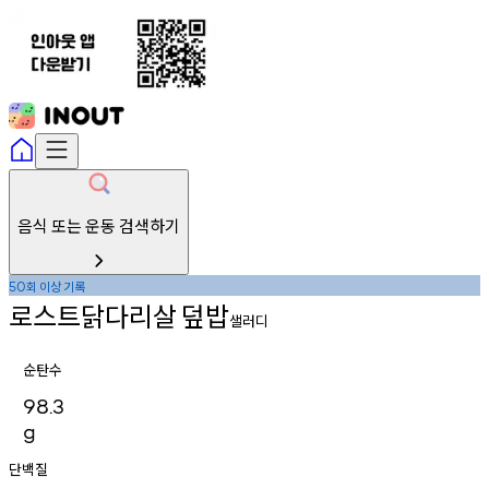
음식 또는 운동 검색하기
회
이상
기록
50
로스트닭다리살
덮밥
샐러디
순탄수
98.3
g
단백질