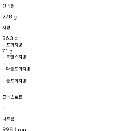
단백질
27.8
g
지방
36.3
g
포화지방
-
7.1
g
트랜스지방
-
-
다불포화지방
-
-
불포화지방
-
-
콜레스트롤
-
나트륨
998.1
mg