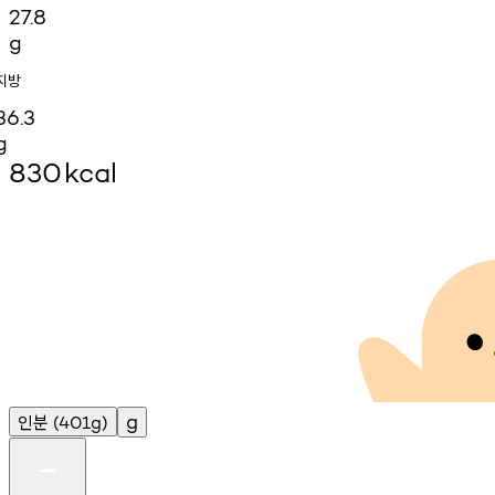
27.8
g
지방
36.3
g
830
kcal
인분
g
(401g)