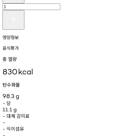
영양정보
음식평가
총 열량
830
kcal
탄수화물
98.3
g
당
-
11.1
g
대체
감미료
-
-
식이섬유
-
-