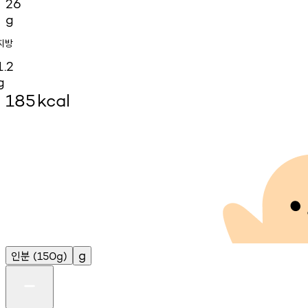
26
g
지방
1.2
g
185
kcal
인분
g
(150g)