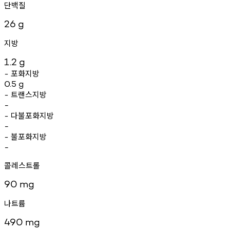
단백질
26
g
지방
1.2
g
포화지방
-
0.5
g
트랜스지방
-
-
다불포화지방
-
-
불포화지방
-
-
콜레스트롤
90
mg
나트륨
490
mg