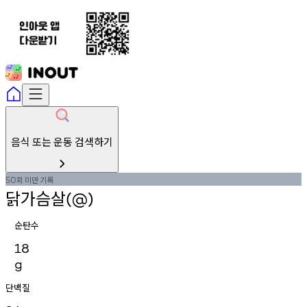
음식 또는 운동 검색하기
회
미만
기록
50
닭가슴살
(@)
순탄수
18
g
단백질