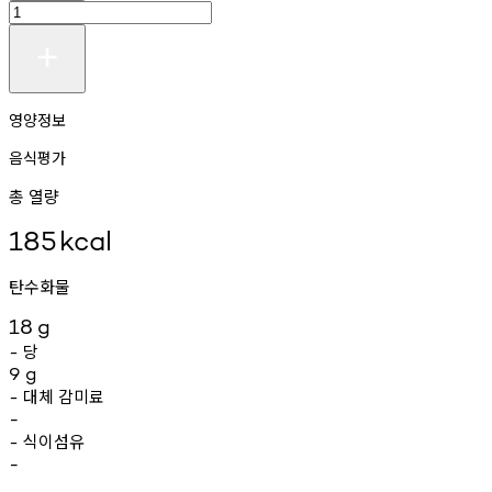
영양정보
음식평가
총 열량
185
kcal
탄수화물
18
g
당
-
9
g
대체
감미료
-
-
식이섬유
-
-