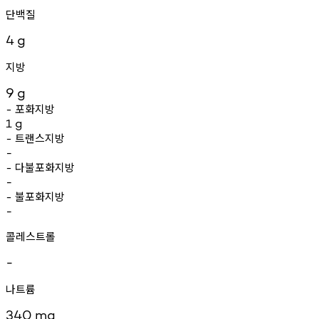
단백질
4
g
지방
9
g
포화지방
-
1
g
트랜스지방
-
-
다불포화지방
-
-
불포화지방
-
-
콜레스트롤
-
나트륨
340
mg