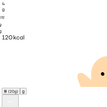
4
g
지방
9
g
120
kcal
봉
g
(20g)