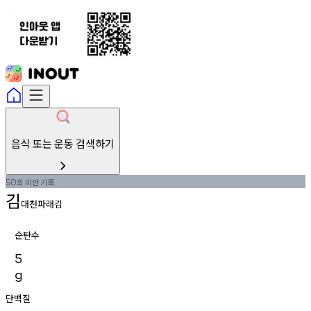
음식 또는 운동 검색하기
회
미만
기록
50
김
대천파래김
순탄수
5
g
단백질