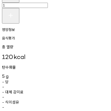
영양정보
음식평가
총 열량
120
kcal
탄수화물
5
g
당
-
-
대체
감미료
-
-
식이섬유
-
-