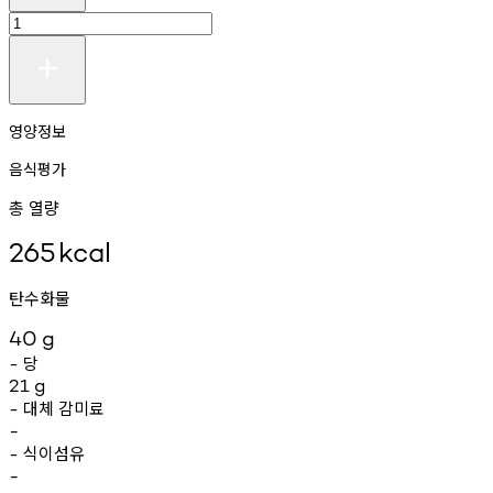
영양정보
음식평가
총 열량
265
kcal
탄수화물
40
g
당
-
21
g
대체
감미료
-
-
식이섬유
-
-