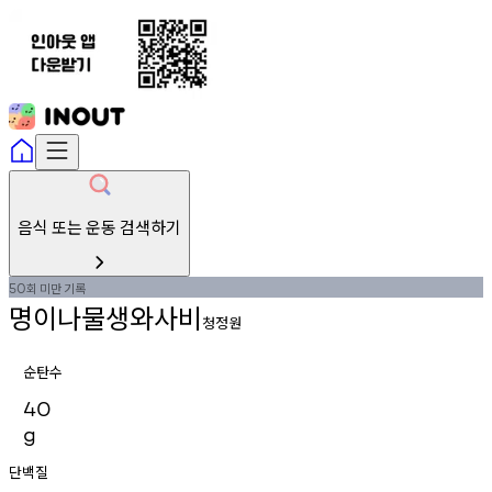
음식 또는 운동 검색하기
회
미만
기록
50
명이나물생와사비
청정원
순탄수
40
g
단백질