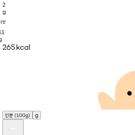
2
g
지방
11
g
265
kcal
인분
g
(100g)