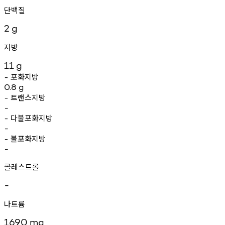
단백질
2
g
지방
11
g
포화지방
-
0.8
g
트랜스지방
-
-
다불포화지방
-
-
불포화지방
-
-
콜레스트롤
-
나트륨
1690
mg