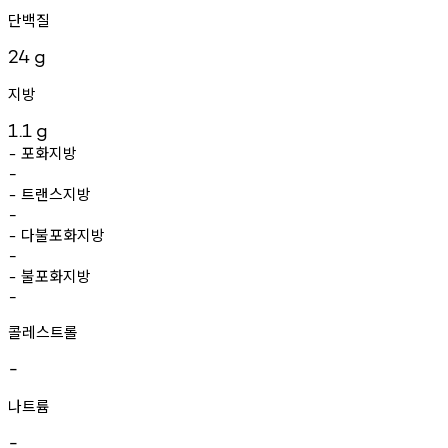
단백질
24
g
지방
1.1
g
포화지방
-
-
트랜스지방
-
-
다불포화지방
-
-
불포화지방
-
-
콜레스트롤
-
나트륨
-