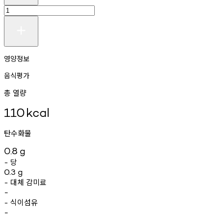
영양정보
음식평가
총 열량
110
kcal
탄수화물
0.8
g
당
-
0.3
g
대체
감미료
-
-
식이섬유
-
-