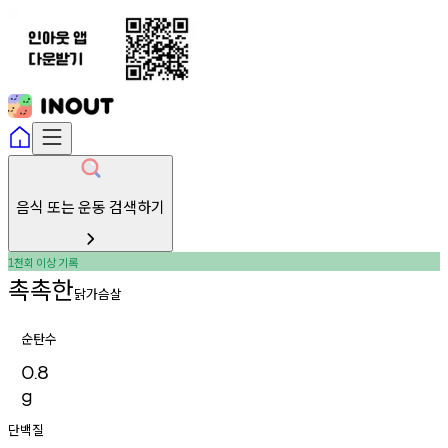
음식 또는 운동 검색하기
천회
이상
기록
1
촉촉한
닭가슴살
순탄수
0.8
g
단백질