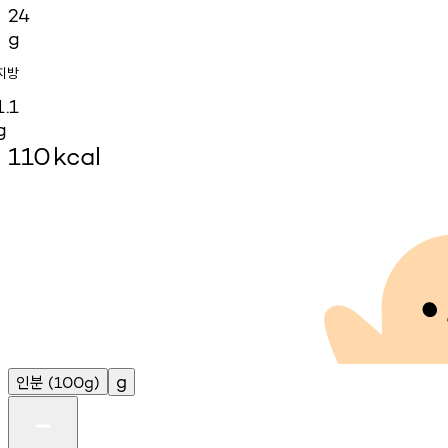
24
g
지방
1.1
g
110
kcal
인분
g
(100g)