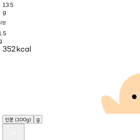
13.5
g
지방
1.5
g
352
kcal
인분
g
(100g)