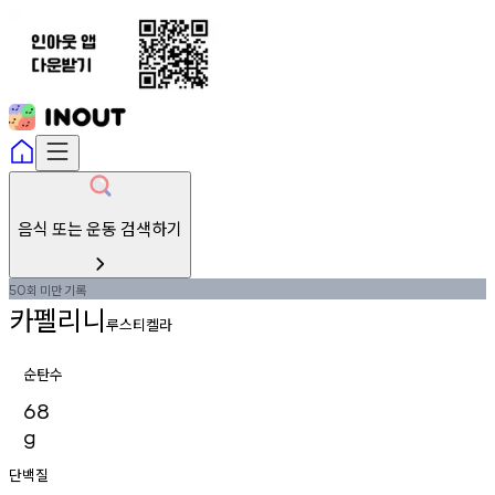
음식 또는 운동 검색하기
회
미만
기록
50
카펠리니
루스티켈라
순탄수
68
g
단백질