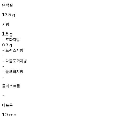
단백질
13.5
g
지방
1.5
g
포화지방
-
0.3
g
트랜스지방
-
-
다불포화지방
-
-
불포화지방
-
-
콜레스트롤
-
나트륨
10
mg