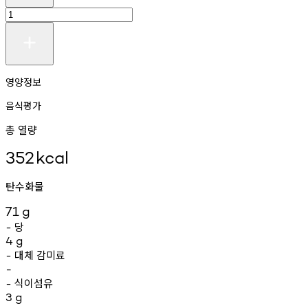
영양정보
음식평가
총 열량
352
kcal
탄수화물
71
g
당
-
4
g
대체
감미료
-
-
식이섬유
-
3
g