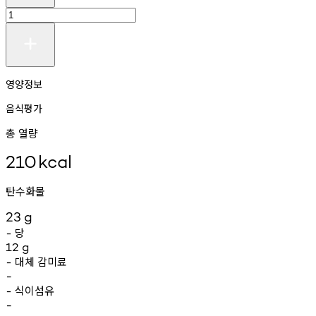
영양정보
음식평가
총 열량
210
kcal
탄수화물
23
g
당
-
12
g
대체
감미료
-
-
식이섬유
-
-