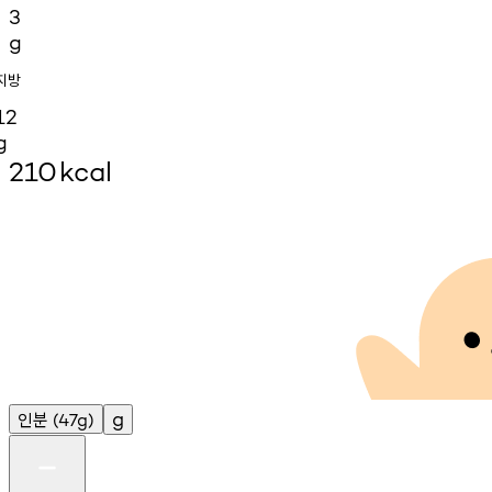
3
g
지방
12
g
210
kcal
인분
g
(47g)