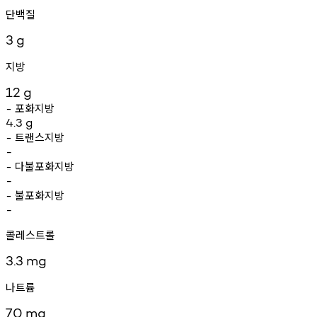
단백질
3
g
지방
12
g
포화지방
-
4.3
g
트랜스지방
-
-
다불포화지방
-
-
불포화지방
-
-
콜레스트롤
3.3
mg
나트륨
70
mg