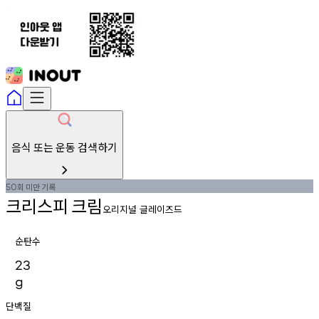
음식 또는 운동 검색하기
회
미만
기록
50
크리스피
크림
오리지널 글레이즈드
순탄수
23
g
단백질