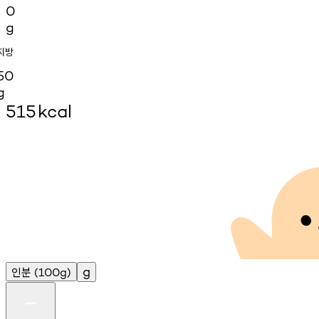
0
g
지방
50
g
515
kcal
인분
g
(100g)