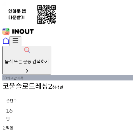
음식 또는 운동 검색하기
회
미만
기록
50
코울슬로드레싱
2
청정원
순탄수
16
g
단백질