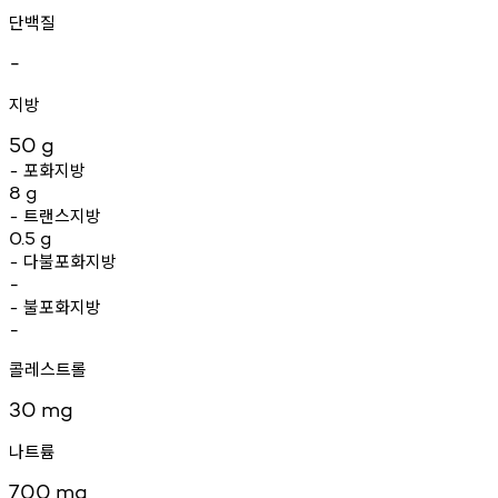
단백질
-
지방
50
g
포화지방
-
8
g
트랜스지방
-
0.5
g
다불포화지방
-
-
불포화지방
-
-
콜레스트롤
30
mg
나트륨
700
mg