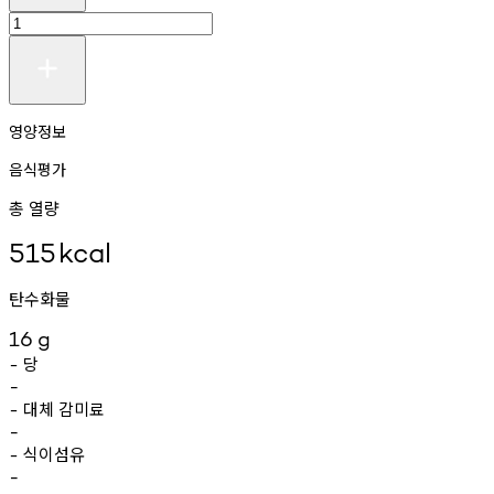
영양정보
음식평가
총 열량
515
kcal
탄수화물
16
g
당
-
-
대체
감미료
-
-
식이섬유
-
-