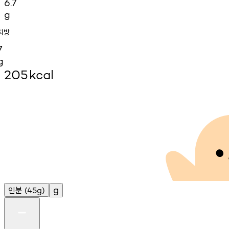
6.7
g
지방
7
g
205
kcal
인분
g
(45g)