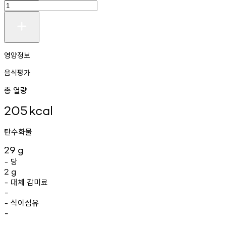
영양정보
음식평가
총 열량
205
kcal
탄수화물
29
g
당
-
2
g
대체
감미료
-
-
식이섬유
-
-