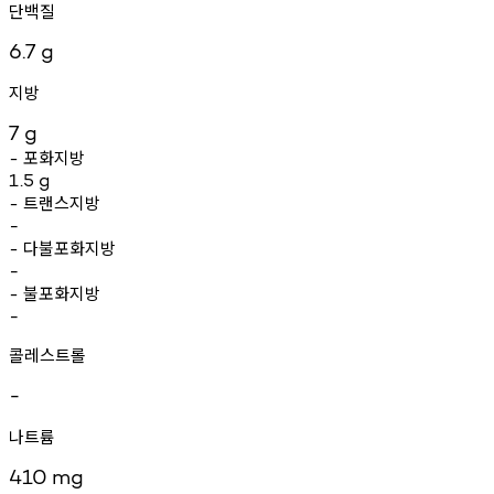
단백질
6.7
g
지방
7
g
포화지방
-
1.5
g
트랜스지방
-
-
다불포화지방
-
-
불포화지방
-
-
콜레스트롤
-
나트륨
410
mg