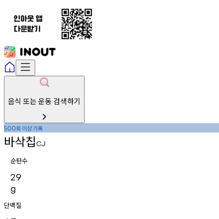
음식 또는 운동 검색하기
회
이상
기록
500
바삭칩
CJ
순탄수
29
g
단백질