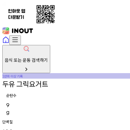
음식 또는 운동 검색하기
만회
이상
기록
1
두유
그릭요거트
순탄수
9
g
단백질