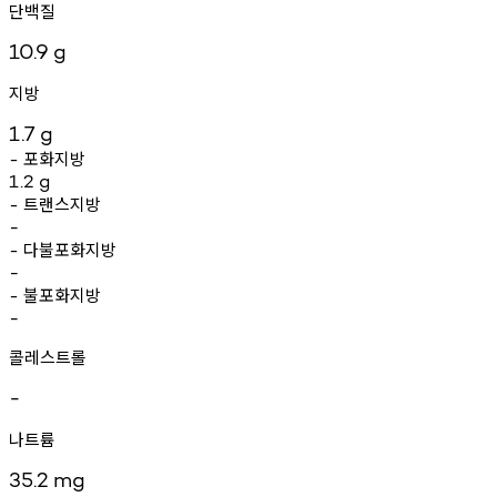
단백질
10.9
g
지방
1.7
g
포화지방
-
1.2
g
트랜스지방
-
-
다불포화지방
-
-
불포화지방
-
-
콜레스트롤
-
나트륨
35.2
mg