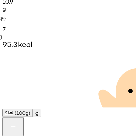
10.9
g
지방
1.7
g
95.3
kcal
인분
g
(100g)