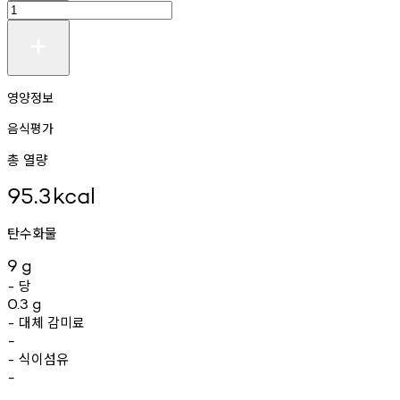
영양정보
음식평가
총 열량
95.3
kcal
탄수화물
9
g
당
-
0.3
g
대체
감미료
-
-
식이섬유
-
-