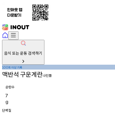
음식 또는 운동 검색하기
회
이상
기록
100
맥반석
구운계란
나린뜰
순탄수
7
g
단백질