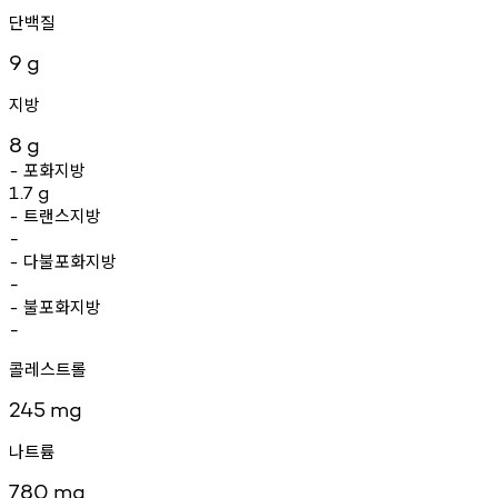
단백질
9
g
지방
8
g
포화지방
-
1.7
g
트랜스지방
-
-
다불포화지방
-
-
불포화지방
-
-
콜레스트롤
245
mg
나트륨
780
mg