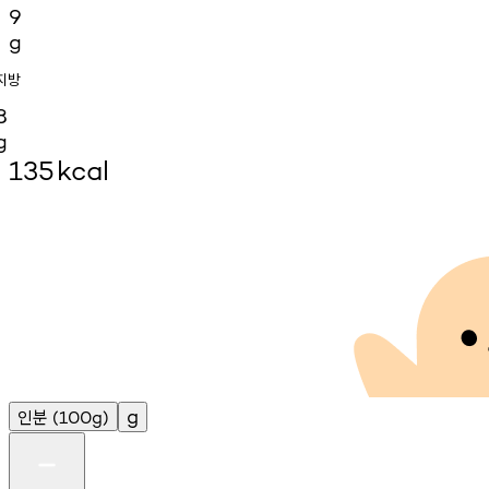
9
g
지방
8
g
135
kcal
인분
g
(100g)