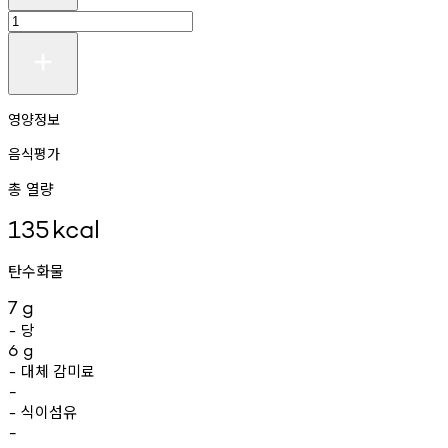
영양정보
음식평가
총 열량
135
kcal
탄수화물
7
g
당
-
6
g
대체
감미료
-
-
식이섬유
-
-