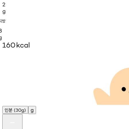
2
g
지방
8
g
160
kcal
인분
g
(30g)