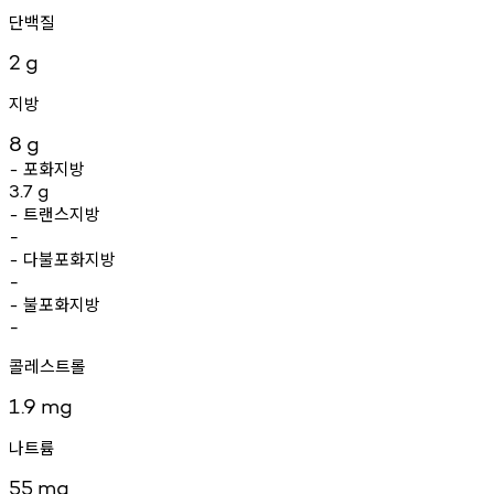
단백질
2
g
지방
8
g
포화지방
-
3.7
g
트랜스지방
-
-
다불포화지방
-
-
불포화지방
-
-
콜레스트롤
1.9
mg
나트륨
55
mg