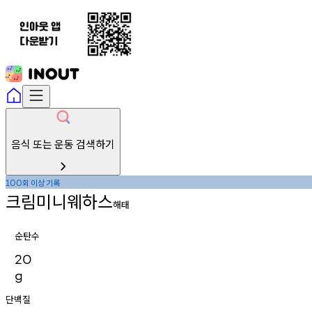
음식 또는 운동 검색하기
회
이상
기록
100
크림미니웨하스
해태
순탄수
20
g
단백질