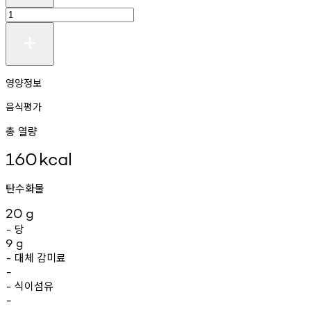
영양정보
음식평가
총 열량
160
kcal
탄수화물
20
g
당
-
9
g
대체
감미료
-
-
식이섬유
-
-