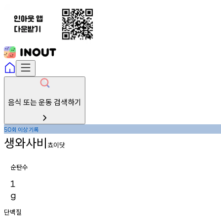
음식 또는 운동 검색하기
회
이상
기록
50
생와사비
쵸이닷
순탄수
1
g
단백질