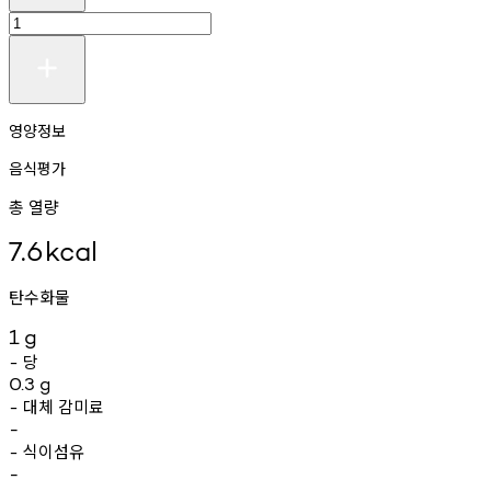
영양정보
음식평가
총 열량
7.6
kcal
탄수화물
1
g
당
-
0.3
g
대체
감미료
-
-
식이섬유
-
-