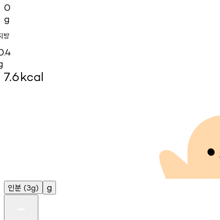
0
g
지방
0.4
g
7.6
kcal
인분
g
(3g)