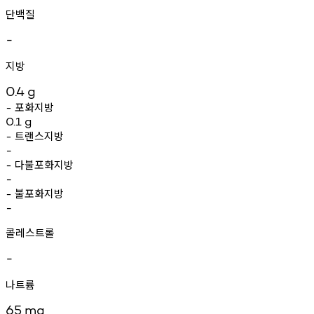
단백질
-
지방
0.4
g
포화지방
-
0.1
g
트랜스지방
-
-
다불포화지방
-
-
불포화지방
-
-
콜레스트롤
-
나트륨
65
mg