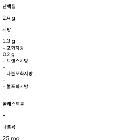
단백질
2.4
g
지방
1.3
g
포화지방
-
0.2
g
트랜스지방
-
-
다불포화지방
-
-
불포화지방
-
-
콜레스트롤
-
나트륨
25
mg