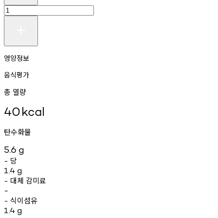
영양정보
음식평가
총 열량
40
kcal
탄수화물
5.6
g
당
-
1.4
g
대체
감미료
-
-
식이섬유
-
1.4
g