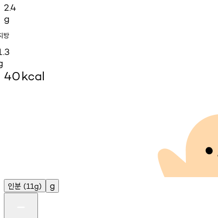
2.4
g
지방
1.3
g
40
kcal
인분
g
(11g)