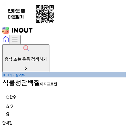
음식 또는 운동 검색하기
회
이상
기록
100
식물성단백질
이지프로틴
순탄수
4.2
g
단백질