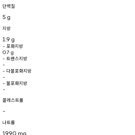
단백질
5
g
지방
1.9
g
포화지방
-
0.7
g
트랜스지방
-
-
다불포화지방
-
-
불포화지방
-
-
콜레스트롤
-
나트륨
1990
mg