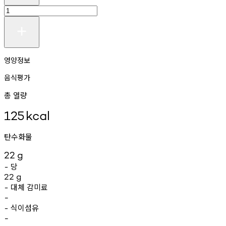
영양정보
음식평가
총 열량
125
kcal
탄수화물
22
g
당
-
22
g
대체
감미료
-
-
식이섬유
-
-