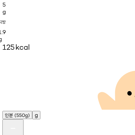
5
g
지방
1.9
g
125
kcal
인분
g
(550g)