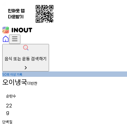
음식 또는 운동 검색하기
회
이상
기록
50
오이냉국
더반찬
순탄수
22
g
단백질