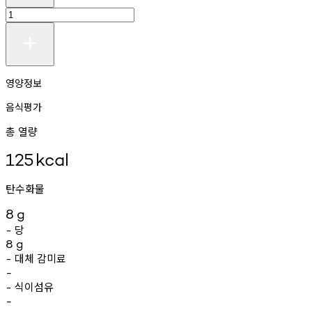
영양정보
음식평가
총 열량
125
kcal
탄수화물
8
g
당
-
8
g
대체
감미료
-
-
식이섬유
-
-