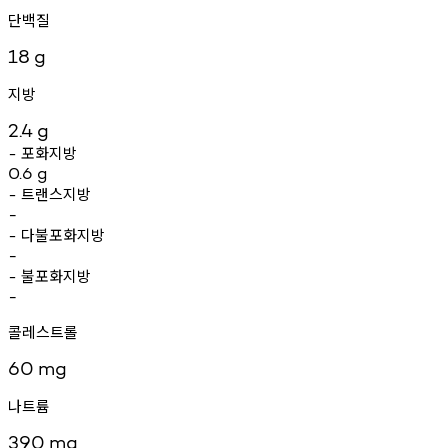
단백질
18
g
지방
2.4
g
포화지방
-
0.6
g
트랜스지방
-
-
다불포화지방
-
-
불포화지방
-
-
콜레스트롤
60
mg
나트륨
390
mg