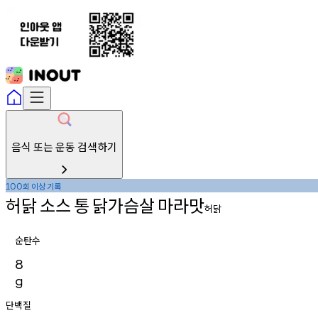
음식 또는 운동 검색하기
회
이상
기록
100
허닭
소스
통
닭가슴살
마라맛
허닭
순탄수
8
g
단백질