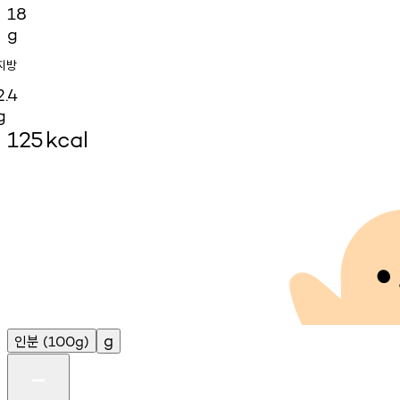
18
g
지방
2.4
g
125
kcal
인분
g
(100g)