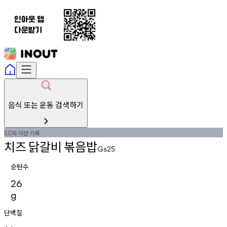
음식 또는 운동 검색하기
회
미만
기록
50
치즈
닭갈비
볶음밥
Gs25
순탄수
26
g
단백질