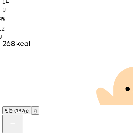
14
g
지방
12
g
268
kcal
인분
g
(182g)