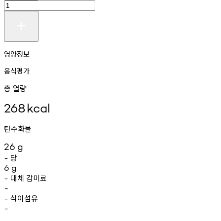
영양정보
음식평가
총 열량
268
kcal
탄수화물
26
g
당
-
6
g
대체
감미료
-
-
식이섬유
-
-