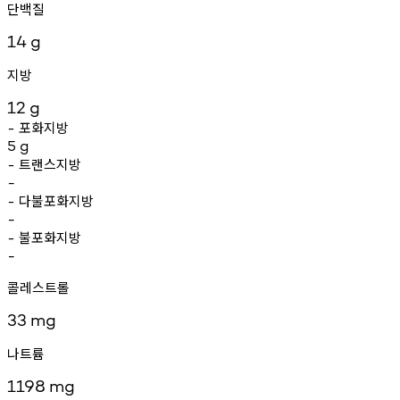
단백질
14
g
지방
12
g
포화지방
-
5
g
트랜스지방
-
-
다불포화지방
-
-
불포화지방
-
-
콜레스트롤
33
mg
나트륨
1198
mg