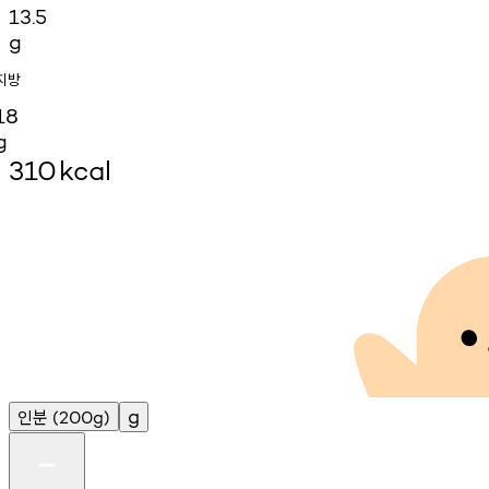
13.5
g
지방
18
g
310
kcal
인분
g
(200g)