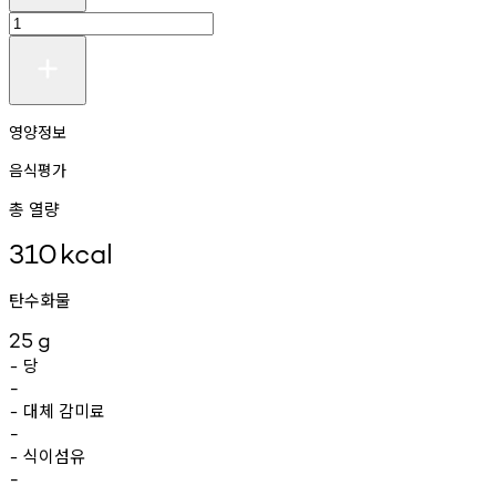
영양정보
음식평가
총 열량
310
kcal
탄수화물
25
g
당
-
-
대체
감미료
-
-
식이섬유
-
-