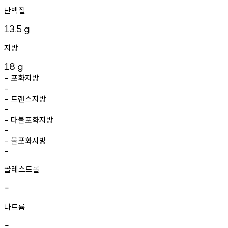
단백질
13.5
g
지방
18
g
포화지방
-
-
트랜스지방
-
-
다불포화지방
-
-
불포화지방
-
-
콜레스트롤
-
나트륨
-