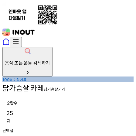
음식 또는 운동 검색하기
회
이상
기록
100
닭가슴살
카레
닭가슴살카레
순탄수
25
g
단백질