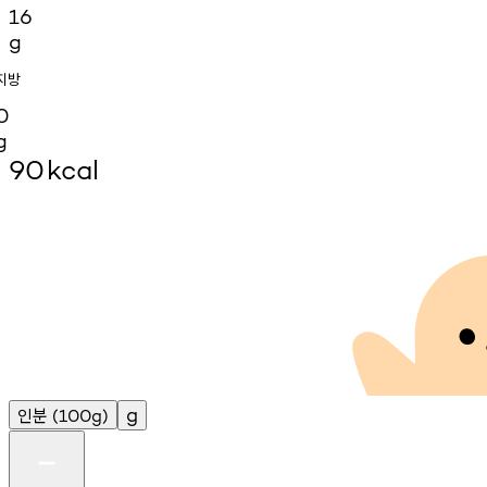
16
g
지방
0
g
90
kcal
인분
g
(100g)