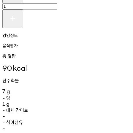
영양정보
음식평가
총 열량
90
kcal
탄수화물
7
g
당
-
1
g
대체
감미료
-
-
식이섬유
-
-