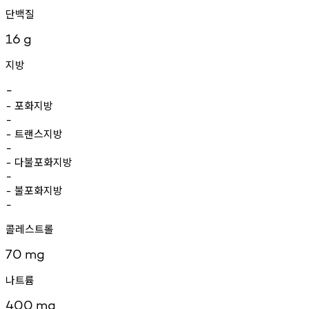
단백질
16
g
지방
-
포화지방
-
-
트랜스지방
-
-
다불포화지방
-
-
불포화지방
-
-
콜레스트롤
70
mg
나트륨
400
mg