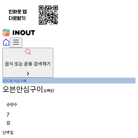
음식 또는 운동 검색하기
회
이상
기록
100
오븐안심구이
오빠닭
순탄수
7
g
단백질