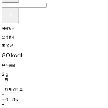
영양정보
음식평가
총 열량
80
kcal
탄수화물
2
g
당
-
-
대체
감미료
-
-
식이섬유
-
-