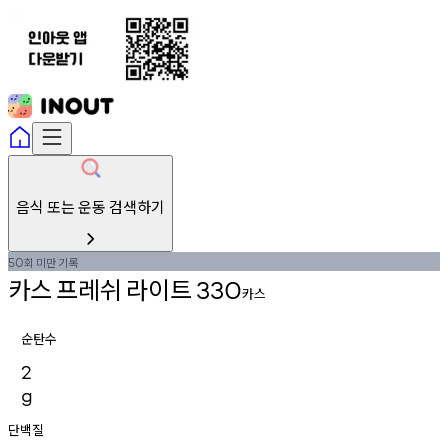
음식 또는 운동 검색하기
회
미만
기록
50
카스
프레쉬
라이트
330
카스
순탄수
2
g
단백질