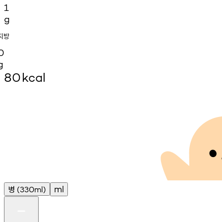
1
g
지방
0
g
80
kcal
병
ml
(330ml)