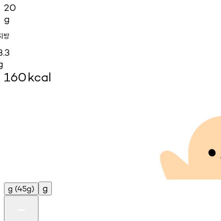
20
g
지방
3.3
g
160
kcal
g
g
(45g)