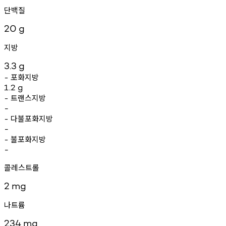
단백질
20
g
지방
3.3
g
포화지방
-
1.2
g
트랜스지방
-
-
다불포화지방
-
-
불포화지방
-
-
콜레스트롤
2
mg
나트륨
234
mg