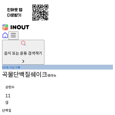
음식 또는 운동 검색하기
회
이상
기록
50
곡물단백질쉐이크
영라뉴
순탄수
11
g
단백질