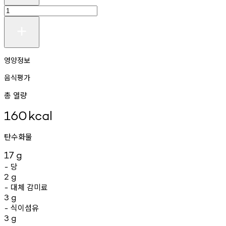
영양정보
음식평가
총 열량
160
kcal
탄수화물
17
g
당
-
2
g
대체
감미료
-
3
g
식이섬유
-
3
g