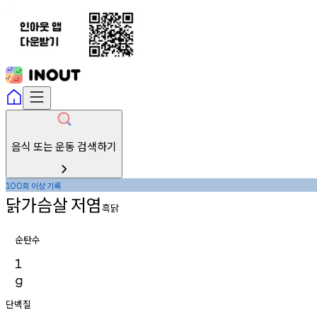
음식 또는 운동 검색하기
회
이상
기록
100
닭가슴살
저염
흑닭
순탄수
1
g
단백질