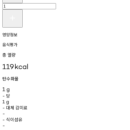
영양정보
음식평가
총 열량
119
kcal
탄수화물
1
g
당
-
1
g
대체
감미료
-
-
식이섬유
-
-