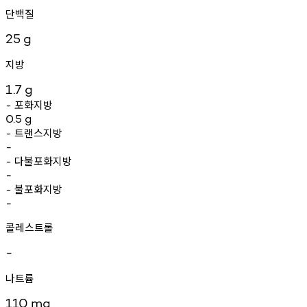
단백질
25
g
지방
1.7
g
포화지방
-
0.5
g
트랜스지방
-
-
다불포화지방
-
-
불포화지방
-
-
콜레스트롤
-
나트륨
110
mg