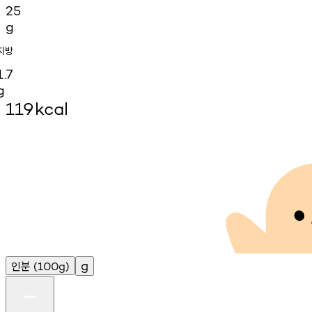
25
g
지방
1.7
g
119
kcal
인분
g
(100g)