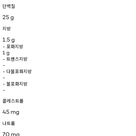
단백질
25
g
지방
1.5
g
포화지방
-
1
g
트랜스지방
-
-
다불포화지방
-
-
불포화지방
-
-
콜레스트롤
45
mg
나트륨
70
mg