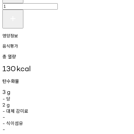
영양정보
음식평가
총 열량
130
kcal
탄수화물
3
g
당
-
2
g
대체
감미료
-
-
식이섬유
-
-