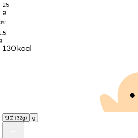
25
g
지방
1.5
g
130
kcal
인분
g
(32g)