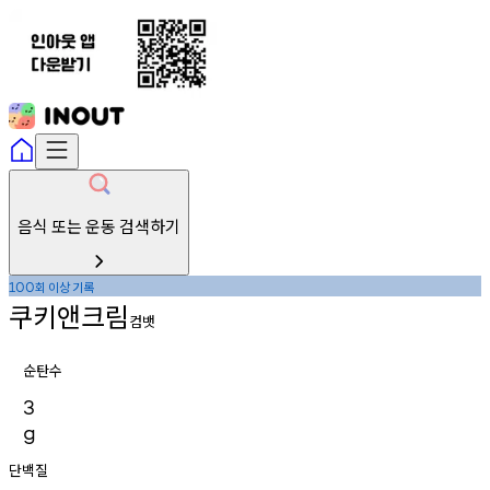
음식 또는 운동 검색하기
회
이상
기록
100
쿠키앤크림
컴뱃
순탄수
3
g
단백질