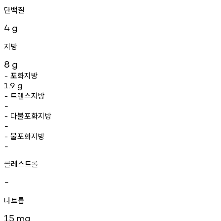
단백질
4
g
지방
8
g
포화지방
-
1.9
g
트랜스지방
-
-
다불포화지방
-
-
불포화지방
-
-
콜레스트롤
-
나트륨
15
mg