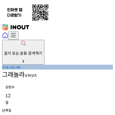
음식 또는 운동 검색하기
회
이상
기록
50
그래놀라
슈퍼넛츠
순탄수
12
g
단백질