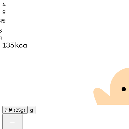
4
g
지방
8
g
135
kcal
인분
g
(25g)