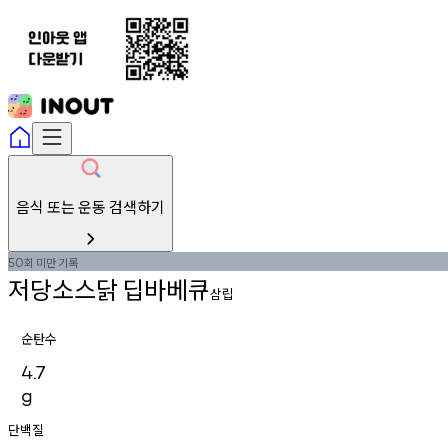
음식 또는 운동 검색하기
회
미만
기록
50
저당소스닭
딥바베큐
삼립
순탄수
4.7
g
단백질