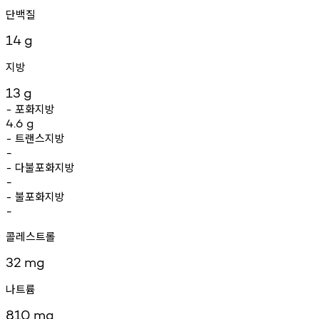
단백질
14
g
지방
13
g
포화지방
-
4.6
g
트랜스지방
-
-
다불포화지방
-
-
불포화지방
-
-
콜레스트롤
32
mg
나트륨
810
mg