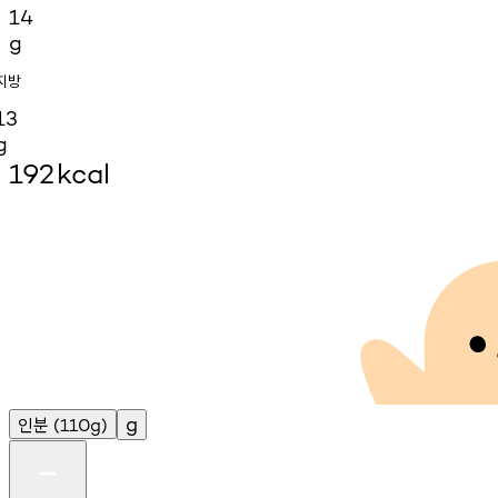
14
g
지방
13
g
192
kcal
인분
g
(110g)