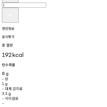
영양정보
음식평가
총 열량
192
kcal
탄수화물
8
g
당
-
1
g
대체
감미료
-
3.3
g
식이섬유
-
-