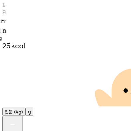
1
g
지방
1.8
g
25
kcal
인분
g
(4g)