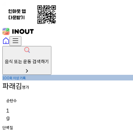
음식 또는 운동 검색하기
회
이상
기록
100
파래김
명가
순탄수
1
g
단백질