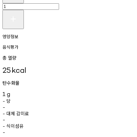
영양정보
음식평가
총 열량
25
kcal
탄수화물
1
g
당
-
-
대체
감미료
-
-
식이섬유
-
-