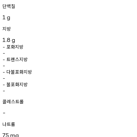
단백질
1
g
지방
1.8
g
포화지방
-
-
트랜스지방
-
-
다불포화지방
-
-
불포화지방
-
-
콜레스트롤
-
나트륨
75
mg