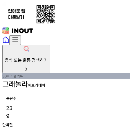
음식 또는 운동 검색하기
회
미만
기록
50
그래놀라
에브리데이
순탄수
23
g
단백질