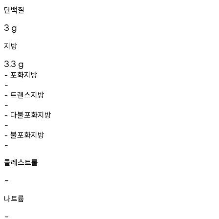
단백질
3
g
지방
3.3
g
포화지방
-
-
트랜스지방
-
-
다불포화지방
-
-
불포화지방
-
-
콜레스트롤
-
나트륨
-