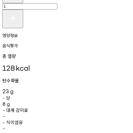
영양정보
음식평가
총 열량
128
kcal
탄수화물
23
g
당
-
8
g
대체
감미료
-
-
식이섬유
-
-