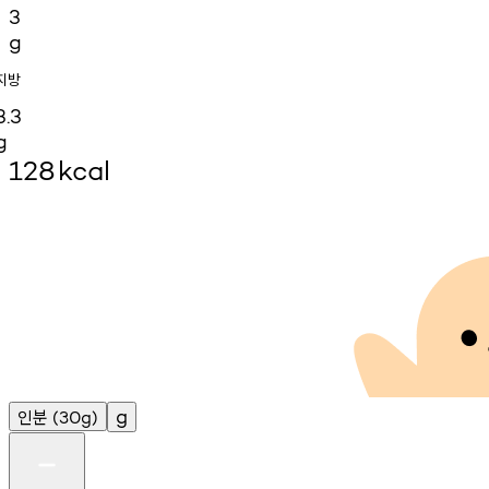
3
g
지방
3.3
g
128
kcal
인분
g
(30g)